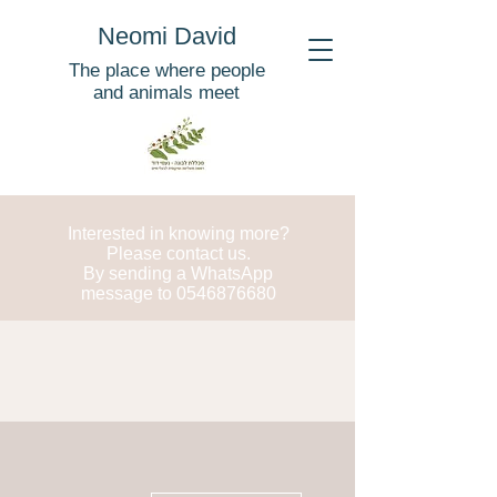
Neomi David
The place where people
and animals meet
Interested in knowing more?
Please contact us.
By sending a WhatsApp
message to
0546876680
More actions