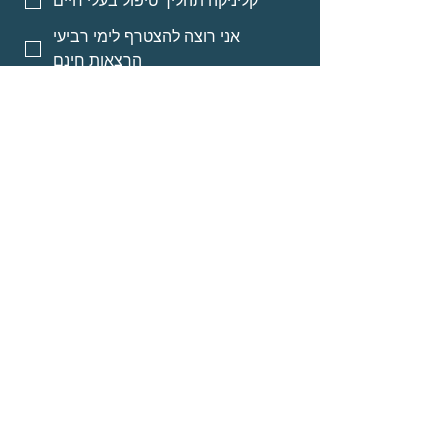
קליניקה תהליך טיפול בעלי חיים
אני רוצה להצטרף לימי רביעי
הרצאות חינם
אני רוצה אינפורמציה על מסלולי
לימוד לאנשי מקצוע
אני רוצה אינפורמציה על הרצאות
מוקלטות
שליחה
© Neomi David
about
Programs