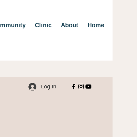
mmunity
Clinic
About
Home
Log In