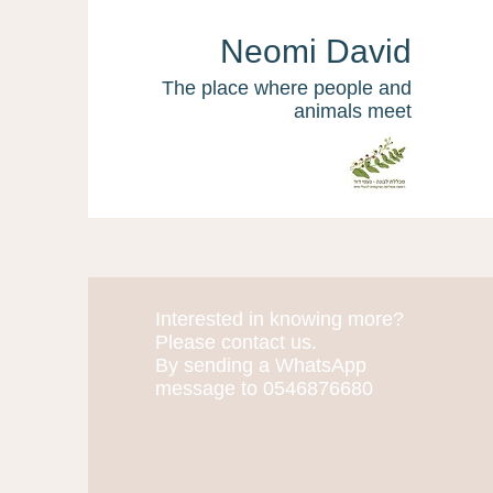
Neomi David
The place where people and
animals meet
Interested in knowing more?
More actions
Please contact us.
By sending a WhatsApp
message to 0546876680
Yaeli Cohen