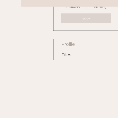
0
0
Followers
Following
Follow
Profile
Files