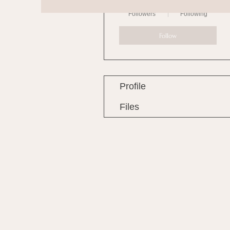
0
0
Followers
Following
Follow
Profile
Files