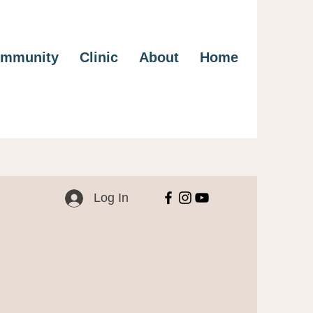
mmunity
Clinic
About
Home
Log In