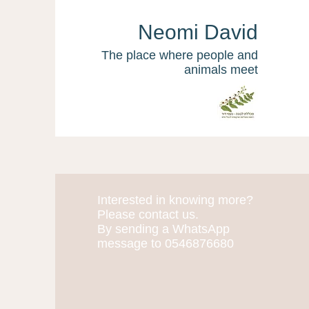
Neomi David
The place where people and
animals meet
Interested in knowing more?
More actions
Please contact us.
By sending a WhatsApp
message to 0546876680
Tami Oz