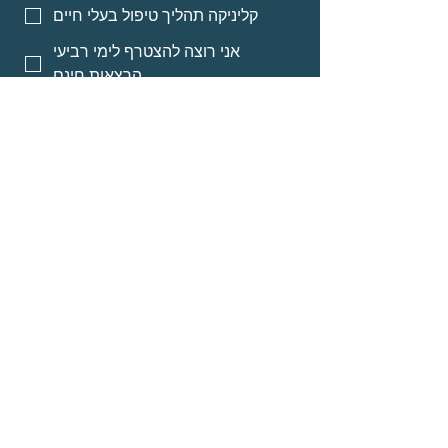
קליניקה תהליך טיפול בעלי חיים
אני רוצה להצטרף לימי רביעי
הרצאות חינם
אני רוצה אינפורמציה על מסלולי
לימוד לאנשי מקצוע
אני רוצה אינפורמציה על הרצאות
מוקלטות
שליחה
© Neomi David
about
Programs