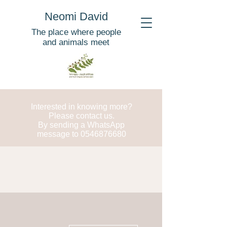
Neomi David
The place where people
and animals meet
Interested in knowing more?
Please contact us.
By sending a WhatsApp
message to
0546876680
More actions