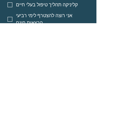
קליניקה תהליך טיפול בעלי חיים
אני רוצה להצטרף לימי רביעי
הרצאות חינם
אני רוצה אינפורמציה על מסלולי
לימוד לאנשי מקצוע
אני רוצה אינפורמציה על הרצאות
מוקלטות
שליחה
© Neomi David
about
Programs