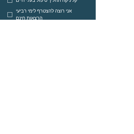
קליניקה תהליך טיפול בעלי חיים
אני רוצה להצטרף לימי רביעי
הרצאות חינם
אני רוצה אינפורמציה על מסלולי
לימוד לאנשי מקצוע
אני רוצה אינפורמציה על הרצאות
מוקלטות
שליחה
© Neomi David
about
Programs