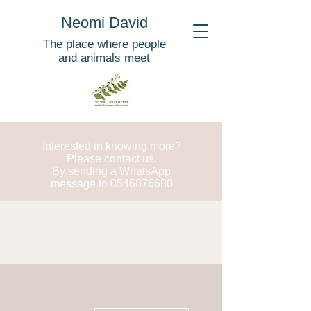
Neomi David
The place where people
and animals meet
Interested in knowing more?
Please contact us.
By sending a WhatsApp
message to
0546876680
More actions