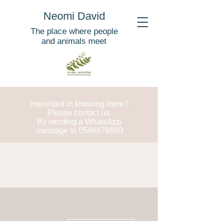
Neomi David
The place where people
and animals meet
Interested in knowing more?
Please contact us.
By sending a WhatsApp
message to
0546876680
More actions