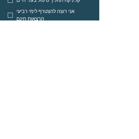
קליניקה תהליך טיפול בעלי חיים
אני רוצה להצטרף לימי רביעי
הרצאות חינם
אני רוצה אינפורמציה על מסלולי
לימוד לאנשי מקצוע
אני רוצה אינפורמציה על הרצאות
מוקלטות
שליחה
© Neomi David
about
Programs