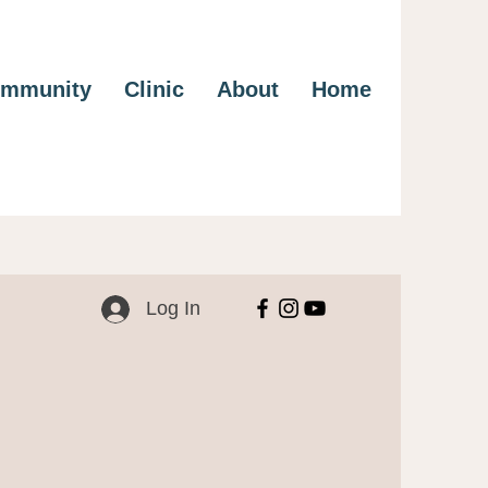
mmunity
Clinic
About
Home
Log In