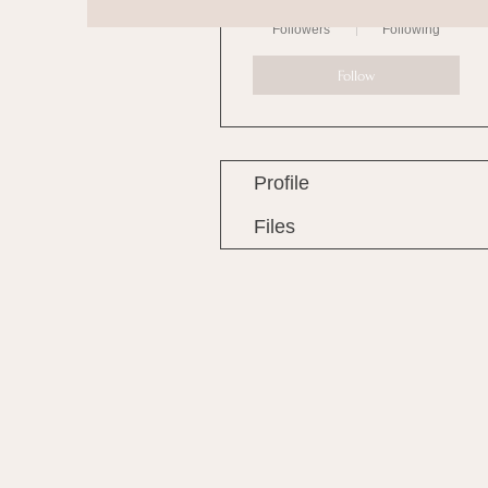
0
0
Followers
Following
Follow
Profile
Files