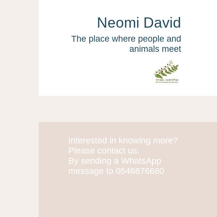
Neomi David
The place where people and
animals meet
Interested in knowing more?
More actions
Please contact us.
By sending a WhatsApp
message to 0546876680
יובל חי