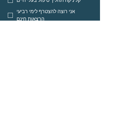
קליניקה תהליך טיפול בעלי חיים
אני רוצה להצטרף לימי רביעי
הרצאות חינם
אני רוצה אינפורמציה על מסלולי
לימוד לאנשי מקצוע
אני רוצה אינפורמציה על הרצאות
מוקלטות
שליחה
© Neomi David
about
Programs