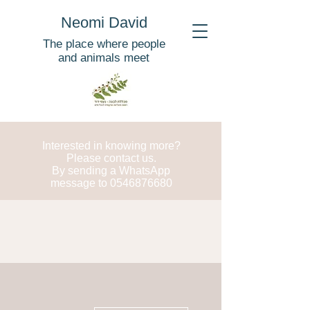
Neomi David
The place where people
and animals meet
Interested in knowing more?
Please contact us.
By sending a WhatsApp
message to
0546876680
More actions