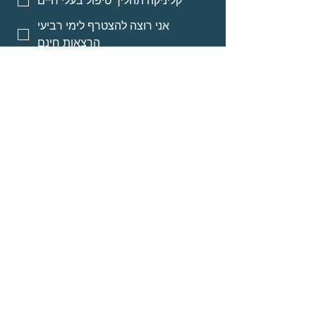
קליניקה תהליך טיפול בעלי חיים
אני רוצה להצטרף לימי רביעי
הרצאות חינם
אני רוצה אינפורמציה על מסלולי
לימוד לאנשי מקצוע
אני רוצה אינפורמציה על הרצאות
מוקלטות
שליחה
© Neomi David
about
Programs