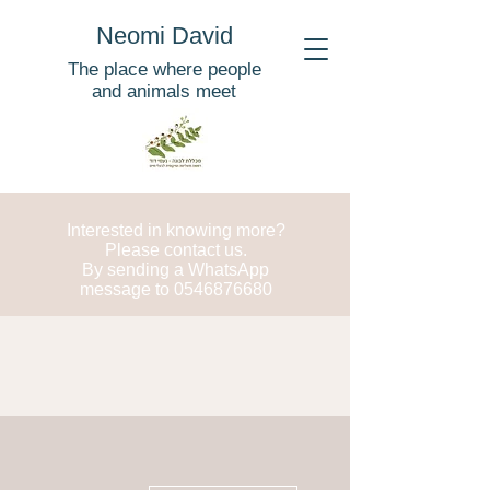
Neomi David
The place where people
and animals meet
Interested in knowing more?
Please contact us.
By sending a WhatsApp
message to
0546876680
More actions