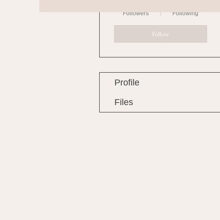
0
0
Followers
Following
Follow
Profile
Files