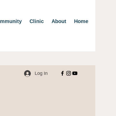
mmunity
Clinic
About
Home
Log In