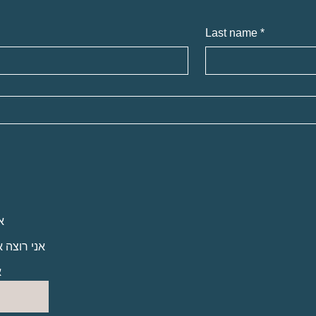
Last name
*
ם
נשי מקצוע
ת