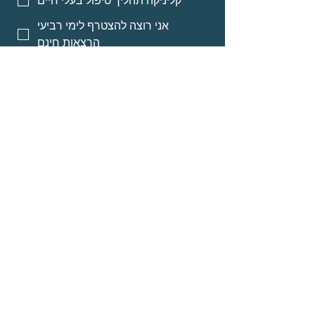
קליניקה תהליך טיפול בעלי חיים
אני רוצה להצטרף לימי רביעי
הרצאות חינם
אני רוצה אינפורמציה על מסלולי
לימוד לאנשי מקצוע
אני רוצה אינפורמציה על הרצאות
מוקלטות
שליחה
© Neomi David
about
Programs