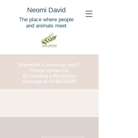
Neomi David
The place where people
and animals meet
Interested in knowing more?
Please contact us.
By sending a WhatsApp
message to
0546876680
More actions