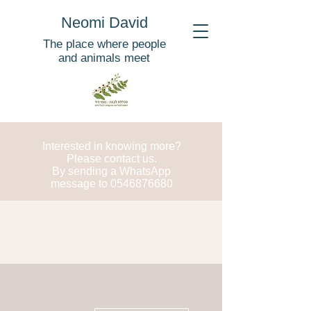
Neomi David
The place where people
and animals meet
Interested in knowing more?
Please contact us.
By sending a WhatsApp
message to
0546876680
More actions