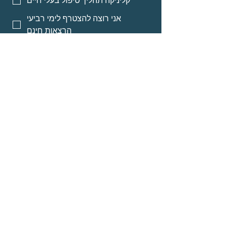
קליניקה תהליך טיפול בעלי חיים
אני רוצה להצטרף לימי רביעי
הרצאות חינם
אני רוצה אינפורמציה על מסלולי
לימוד לאנשי מקצוע
אני רוצה אינפורמציה על הרצאות
מוקלטות
שליחה
© Neomi David
about
Programs