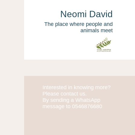
Neomi David
The place where people and
animals meet
Interested in knowing more?
More actions
Please contact us.
By sending a WhatsApp
message to 0546876680
judeso2121