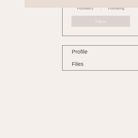
0
0
Followers
Following
Follow
Profile
Files