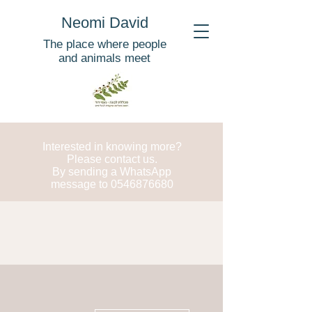
Neomi David
The place where people
and animals meet
Interested in knowing more?
Please contact us.
By sending a WhatsApp
message to
0546876680
More actions