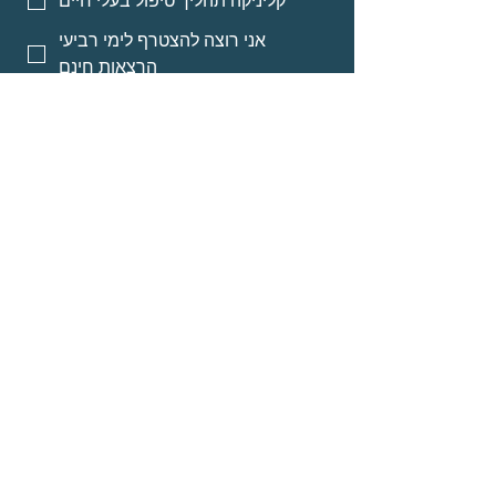
קליניקה תהליך טיפול בעלי חיים
אני רוצה להצטרף לימי רביעי
הרצאות חינם
אני רוצה אינפורמציה על מסלולי
לימוד לאנשי מקצוע
אני רוצה אינפורמציה על הרצאות
מוקלטות
שליחה
© Neomi David
about
Programs