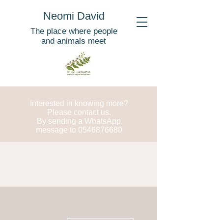
Neomi David
The place where people
and animals meet
Interested in knowing more?
Please contact us.
By sending a WhatsApp
message to
0546876680
More actions