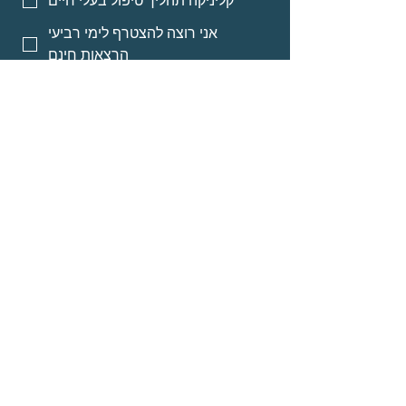
קליניקה תהליך טיפול בעלי חיים
אני רוצה להצטרף לימי רביעי
הרצאות חינם
אני רוצה אינפורמציה על מסלולי
לימוד לאנשי מקצוע
אני רוצה אינפורמציה על הרצאות
מוקלטות
שליחה
© Neomi David
about
Programs