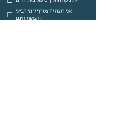
קליניקה תהליך טיפול בעלי חיים
אני רוצה להצטרף לימי רביעי
הרצאות חינם
אני רוצה אינפורמציה על מסלולי
לימוד לאנשי מקצוע
אני רוצה אינפורמציה על הרצאות
מוקלטות
שליחה
© Neomi David
about
Programs