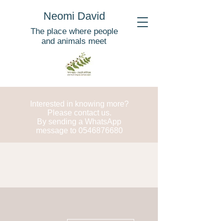
Neomi David
The place where people
and animals meet
Interested in knowing more?
Please contact us.
By sending a WhatsApp
message to
0546876680
More actions