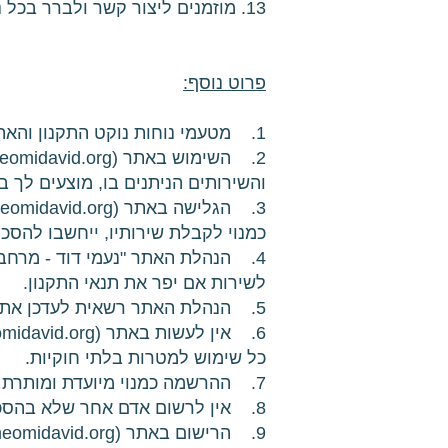
13. מוזמנים ליצור קשר ולברר בכל נושא או עניין באמצעות כתובות הדוא"ל:
פרוט נוסף:
1. מטעמי נוחות נוקט התקנון והאתר בלשון זכר, ואולם כל הנאמר בו מתייחס לנשים ולגברים כאחד.
והשירותים הניתנים בו, מוצעים לך 
כמנוי לקבלת שירותיו, ייחשבו להס
4. הנהלת האתר "נעמי דוד - מרח
לשירות אם יפר את תנאי התקנון.
5. הנהלת האתר רשאית לעדכן את תנאי התקנון מעת לעת מבלי הצורך לעדכן מראש
כל שימוש למטרות בלתי חוקיות.
7. ההרשמה כמנוי מיועדת ומותרת לגילאי 18 ומעלה בלבד. בהרשמתך הנך מצהיר כי גילך אכן מעל 18 שנה.
8. אין לרשום אדם אחר שלא בהסכמתו ו/או ללא נוכחותו מול המסך בשעת הרישום ולאחר שהוסברו לו כל תנאי תקנון זה.