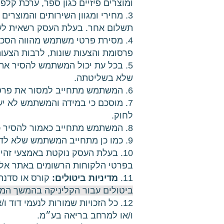
ומוצרים פיזיים כגון ספר, ערכת קלפים
3. מחירי ומגוון השירותים והמוצר
תשלום אחר. בעלת העסק רשאית לעד
4. מסירת פרטי משתמש מהווה הסכ
פרסומת והצעות שונות, לרבות הצעות
5. בכל עת יכול המשתמש להסיר את
שלא בשליטתה.
6. המשתמש מתחייב למסור את פרטיו שלו בלבד ולא להשתמש בפרטים אשר לא שייכים לו ו/או שייכים לאדם אחר.
7. מוסכם כי במידה והמשתמש לא י
לחוק.
8. המשתמש מתחייב כאמור להסיר כל אחריות מבעלת האתר בכפוף לתנאים המופעים בתקנון זה.
9. כמו כן מתחייב המשתמש שלא לדרוש פיצוי כזה או אחר מבעלת האתר מפאת תקלות שאירעו מסיבות טכניות ובתום לב.
10. בעלת העסק נוקטת באמצעי זה
בפרטי הלקוחות הרשומים באתר אלא
11.
מדיניות ביטולים:
קורס או סדנה דיגיטלית – ני
ביטולים עבור הקליניקה בהמשך המ
12. כל הזכויות שמורות לנעמי דוד
ו/או למרחב בריאה בע״מ.