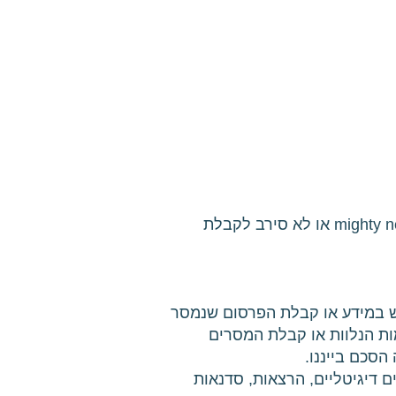
"המשתמש" - כל מי שגלש באתר ו/או בסקולר-רב מסר או המרחב הקהילתי בפלטפורמת mighty networks או לא סירב לקבלת
ש במידע או קבלת הפרסום שנמסר
ות הנלוות או קבלת המסרים
סכם בייננו.
 דיגיטליים, הרצאות, סדנאות