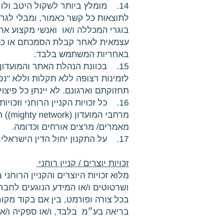
14. מומלץ ביותר לשקול היטב ו
לתוצאות כל קשר כאמור, ומבלי לגרוע
בוגרי המכללה ו/או ואנשי מקצוע אח
עצמאית לאחר קבלת הסמכתם או ככל
באחריות המשתמש בלבד.
15. בכוונת הנהלת האתר והמועדון 
לזמינות רצופה ללא תקלות וללא "נפ
תחזוקתם וארגונם. לא יינתן כל פיצו
מרחב
מאמרים/ מרצים אורחים וכדומה.
17. על התקנון יחול הדין הישראלי. סמכות השיפוט לגביו לבתי המשפט המוסמכים בתל אביב.
זכויות יוצרים / קניין רוחני
מלוא זכויות היוצרים והקניין הרוחנ
ושרטוטים ו/או המידע הנוגעים לחברה
בכל צורה ופורמט, בין אם בקוד מקור
בריאה בע״מ בלבד, ו/או ספקיה ו/או