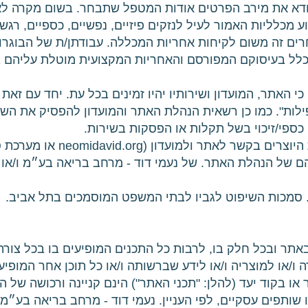
לוודא את מירב הפרטים אודות המטפל שתבחר. בשום מקרה ל
 מכלליות האמור לעיל לנזקים פיזיים, נפשיים, כספיים, רגשי
רים זה משום לקיחות אחריות המכללה. עבודתן/ת של הבוגרות
ל בעיסוקם המפורסם והאחריות המקצועית מוטלת עליהם 
כי האתר, המועדון ושירותיו יהיו זמינים בכל עת. יחד עם זא
ילות". כמו כן רשאית הנהלת האתר והמועדון להפסיק את הש
י כספי/זיכוי בשל תקלות או הפסקות בשירות.
16. כל זכויות הקניין הרוחני וזכו
י המועדון (mighty network)) הם של הנהלת האתר. של נעמי דוד - מרחב בריאה 
י באתר ובכל חלק בו, לרבות כל התכנים המופיעים בו בכל צורה
 ו/או למוצריה ו/או לידע שברשותה ו/או כל תוכן אחר המופיע
 או בקוד יעד (להלן: "תכני האתר") הינם קניינה ורכושה של 
 שותפים עסקיים, לפי העניין. נעמי דוד - מרחב בריאה בע״מ