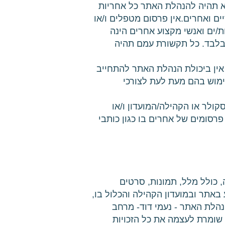
א תהיה להנהלת האתר כל אחריות
ים ואחרים.אין פרסום מטפלים ו/או
/ים ואנשי מקצוע אחרים הינה
בלבד. כל תקשורת עמם תהיה
ת אין ביכולת הנהלת האתר להתחייב
ימוש בהם מעת לעת לצורכי
יות היוצרים בקשר לאתר ולמועדון (neomidavid.org או מערכת סקולר או הקהילה/המועדון ו/או
בע״מ ו/או פרסומים של אחרים בו כגון כותבי
, כולל מלל, תמונות, סרטים
 באתר ובמועדון הקהילה והכלול בו,
הנהלת האתר - נעמי דוד- מרחב
 שומרת לעצמה את כל הזכויות