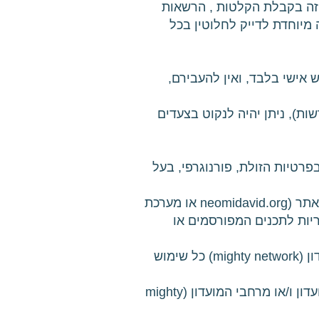
זה בקבלת הקלטות , הרשאות
ה מיוחדת לדייק לחלוטין בכל
אישי בלבד, ואין להעבירם,
ות), ניתן יהיה לנקוט בצעדים
רטיות הזולת, פורנוגרפי, בעל
11. הנך אחראי באופן בלעדי לנכונות המידע אותו תפרסם או תעביר באמצעות האתר. הנהלת האתר (neomidavid.org או מערכת
 אינה מקבלת על עצמה כל אחריות לתכנים המפורסמים או
12. אין לעשות באתר (neomidavid.org או מערכת סקולר או הקהילה/המועדון ו/או מרחבי המועדון (mighty network) כל שימוש
13. הנך מצהיר כי ידוע לך שלהנהלת האתר (neomidavid.org או מערכת סקולר או הקהילה/המועדון ו/או מרחבי המועדון (mighty