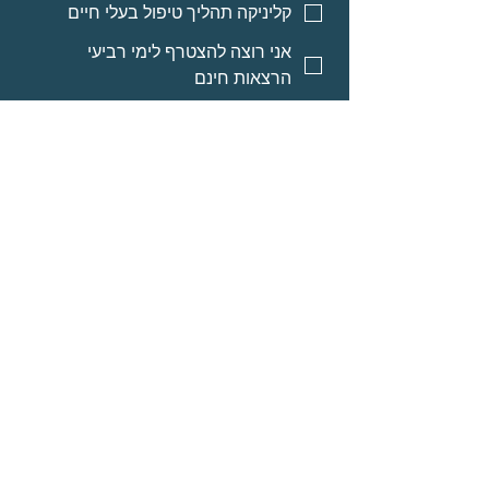
קליניקה תהליך טיפול בעלי חיים
אני רוצה להצטרף לימי רביעי
הרצאות חינם
אני רוצה אינפורמציה על מסלולי
לימוד לאנשי מקצוע
אני רוצה אינפורמציה על הרצאות
מוקלטות
שליחה
© Neomi David
מרחב בריאה בע״מ
אודות