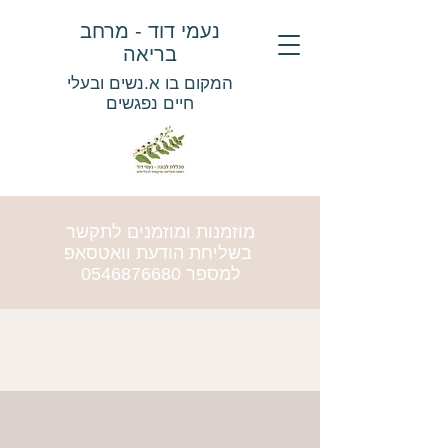
נעמי דוד - מרחב
בריאה
המקום בו א.נשים ובעלי
חיים נפגשים
מוזמנות ומוזמנים לתקשר
בשליחת הודעת וואטסאפ
למספר
0546876680