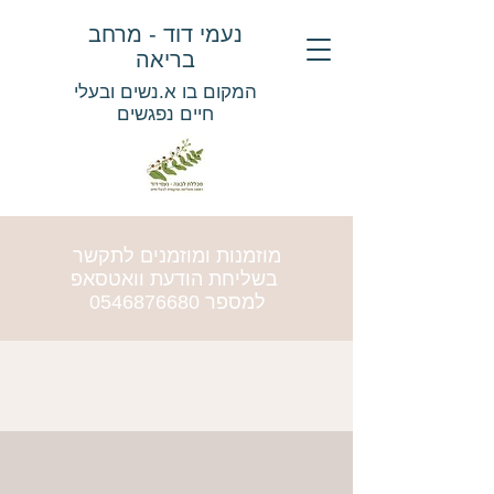
נעמי דוד - מרחב
בריאה
המקום בו א.נשים ובעלי
חיים נפגשים
מוזמנות ומוזמנים לתקשר
בשליחת הודעת וואטסאפ
למספר
0546876680