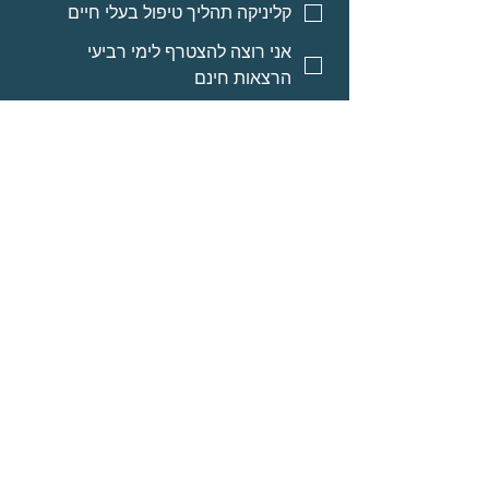
קליניקה תהליך טיפול בעלי חיים
אני רוצה להצטרף לימי רביעי
הרצאות חינם
אני רוצה אינפורמציה על מסלולי
לימוד לאנשי מקצוע
אני רוצה אינפורמציה על הרצאות
מוקלטות
שליחה
© Neomi David
מרחב בריאה בע״מ
אודות