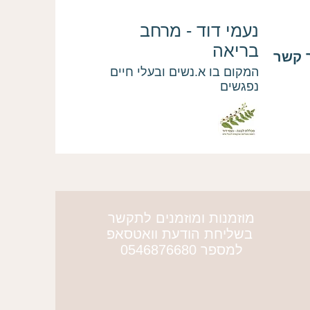
נעמי דוד - מרחב
בריאה
 קשר
המקום בו א.נשים ובעלי חיים
נפגשים
מוזמנות ומוזמנים לתקשר
More actions
בשליחת הודעת וואטסאפ
למספר 0546876680
tsurgavrielyv