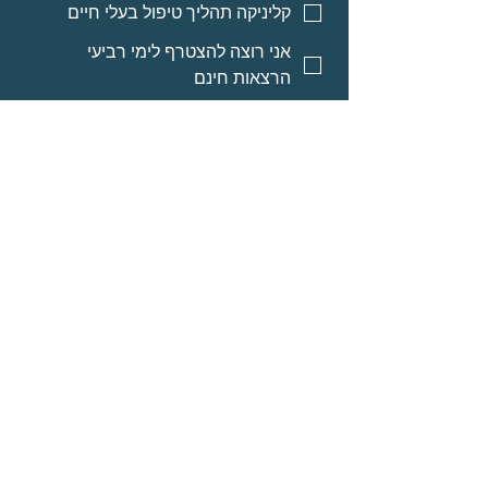
קליניקה תהליך טיפול בעלי חיים
אני רוצה להצטרף לימי רביעי
הרצאות חינם
אני רוצה אינפורמציה על מסלולי
לימוד לאנשי מקצוע
אני רוצה אינפורמציה על הרצאות
מוקלטות
שליחה
© Neomi David
מרחב בריאה בע״מ
אודות