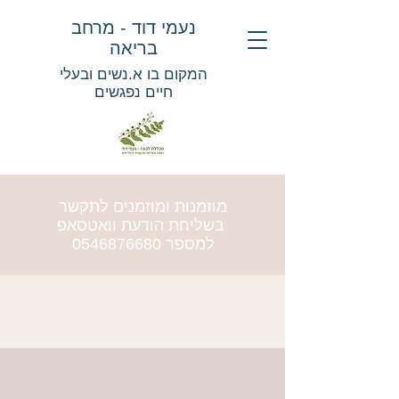
נעמי דוד - מרחב
בריאה
המקום בו א.נשים ובעלי
חיים נפגשים
מוזמנות ומוזמנים לתקשר
בשליחת הודעת וואטסאפ
למספר
0546876680