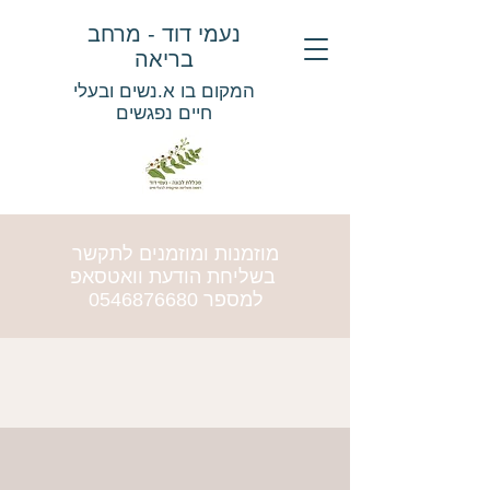
נעמי דוד - מרחב
בריאה
המקום בו א.נשים ובעלי
חיים נפגשים
מוזמנות ומוזמנים לתקשר
בשליחת הודעת וואטסאפ
למספר
0546876680