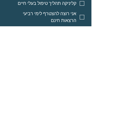
קליניקה תהליך טיפול בעלי חיים
אני רוצה להצטרף לימי רביעי
הרצאות חינם
אני רוצה אינפורמציה על מסלולי
לימוד לאנשי מקצוע
אני רוצה אינפורמציה על הרצאות
מוקלטות
שליחה
© Neomi David
מרחב בריאה בע״מ
אודות