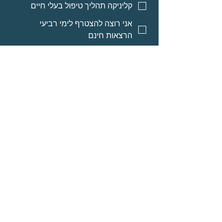
קליניקה תהליך טיפול בעלי חיים
אני רוצה להצטרף לימי רביעי
הרצאות חינם
אני רוצה אינפורמציה על מסלולי
לימוד לאנשי מקצוע
אני רוצה אינפורמציה על הרצאות
מוקלטות
שליחה
© Neomi David
מרחב בריאה בע״מ
אודות