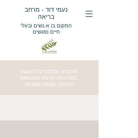
נעמי דוד - מרחב
בריאה
המקום בו א.נשים ובעלי
חיים נפגשים
מוזמנות ומוזמנים לתקשר
בשליחת הודעת וואטסאפ
למספר
0546876680