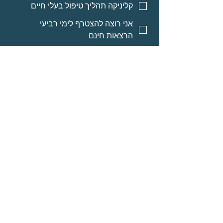
קליניקה תהליך טיפול בעלי חיים
אני רוצה להצטרף לימי רביעי
הרצאות חינם
אני רוצה אינפורמציה על מסלולי
לימוד לאנשי מקצוע
אני רוצה אינפורמציה על הרצאות
מוקלטות
שליחה
© Neomi David
מרחב בריאה בע״מ
אודות