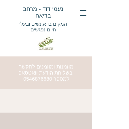
נעמי דוד - מרחב
בריאה
המקום בו א.נשים ובעלי
חיים נפגשים
מוזמנות ומוזמנים לתקשר
בשליחת הודעת וואטסאפ
למספר
0546876680