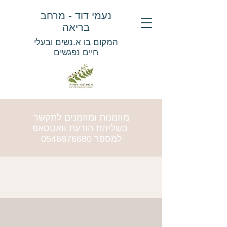
נעמי דוד - מרחב
בריאה
המקום בו א.נשים ובעלי
חיים נפגשים
מוזמנות ומוזמנים לתקשר
בשליחת הודעת וואטסאפ
למספר
0546876680