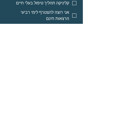
קליניקה תהליך טיפול בעלי חיים
אני רוצה להצטרף לימי רביעי
הרצאות חינם
אני רוצה אינפורמציה על מסלולי
לימוד לאנשי מקצוע
אני רוצה אינפורמציה על הרצאות
מוקלטות
שליחה
© Neomi David
מרחב בריאה בע״מ
אודות