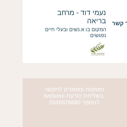
נעמי דוד - מרחב
בריאה
 קשר
המקום בו א.נשים ובעלי חיים
נפגשים
מוזמנות ומוזמנים לתקשר
More actions
בשליחת הודעת וואטסאפ
למספר 0546876680
Gilad Peleg