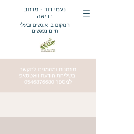
נעמי דוד - מרחב
בריאה
המקום בו א.נשים ובעלי
חיים נפגשים
מוזמנות ומוזמנים לתקשר
בשליחת הודעת וואטסאפ
למספר
0546876680