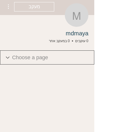
ions
מעקב
mdmaya
mdmaya
0 עוקבים
0 במעקב אחר