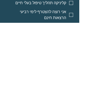
קליניקה תהליך טיפול בעלי חיים
אני רוצה להצטרף לימי רביעי
הרצאות חינם
אני רוצה אינפורמציה על מסלולי
לימוד לאנשי מקצוע
אני רוצה אינפורמציה על הרצאות
מוקלטות
שליחה
© Neomi David
מרחב בריאה בע״מ
אודות