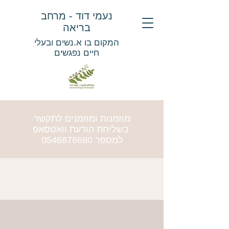
נעמי דוד - מרחב
בריאה
המקום בו א.נשים ובעלי
חיים נפגשים
מוזמנות ומוזמנים לתקשר
בשליחת הודעת וואטסאפ
למספר
0546876680