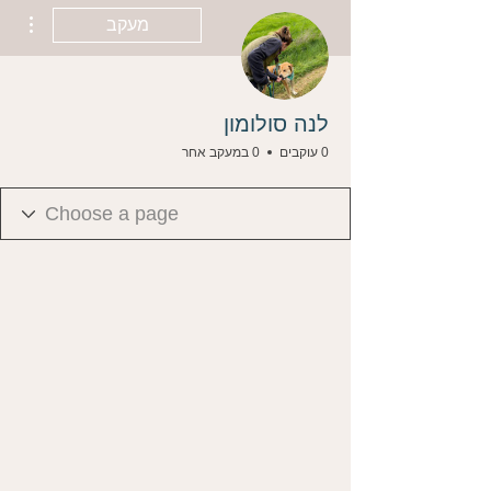
ions
מעקב
לנה סולומון
0 עוקבים
0 במעקב אחר