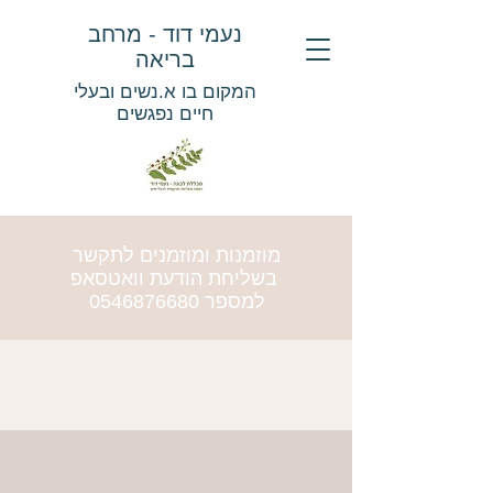
נעמי דוד - מרחב
בריאה
המקום בו א.נשים ובעלי
חיים נפגשים
מוזמנות ומוזמנים לתקשר
בשליחת הודעת וואטסאפ
למספר
0546876680