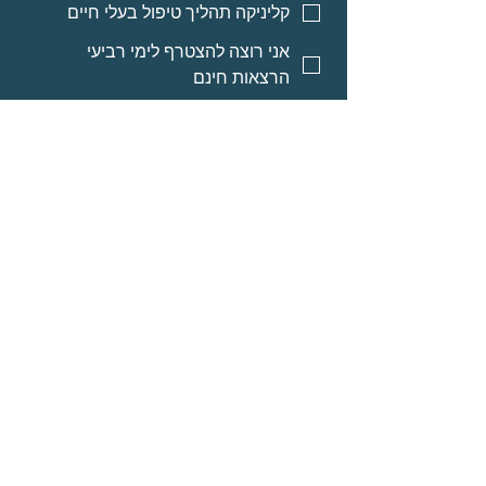
קליניקה תהליך טיפול בעלי חיים
אני רוצה להצטרף לימי רביעי
הרצאות חינם
אני רוצה אינפורמציה על מסלולי
לימוד לאנשי מקצוע
אני רוצה אינפורמציה על הרצאות
מוקלטות
שליחה
© Neomi David
מרחב בריאה בע״מ
אודות