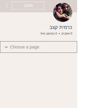
ions
מעקב
כרמית קצב
0 עוקבים
0 במעקב אחר