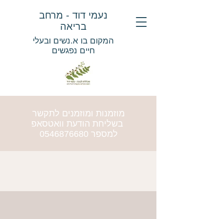
נעמי דוד - מרחב
בריאה
המקום בו א.נשים ובעלי
חיים נפגשים
מוזמנות ומוזמנים לתקשר
בשליחת הודעת וואטסאפ
למספר
0546876680