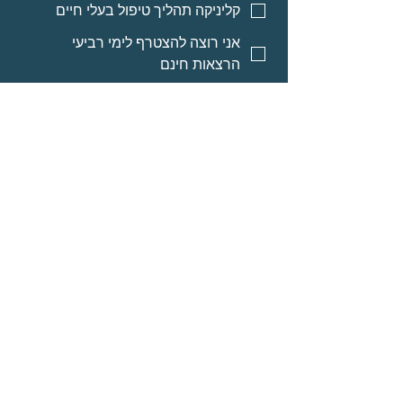
קליניקה תהליך טיפול בעלי חיים
אני רוצה להצטרף לימי רביעי
הרצאות חינם
אני רוצה אינפורמציה על מסלולי
לימוד לאנשי מקצוע
אני רוצה אינפורמציה על הרצאות
מוקלטות
שליחה
© Neomi David
מרחב בריאה בע״מ
אודות