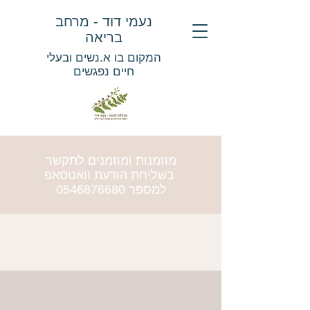
נעמי דוד - מרחב
בריאה
המקום בו א.נשים ובעלי
חיים נפגשים
מוזמנות ומוזמנים לתקשר
בשליחת הודעת וואטסאפ
למספר
0546876680