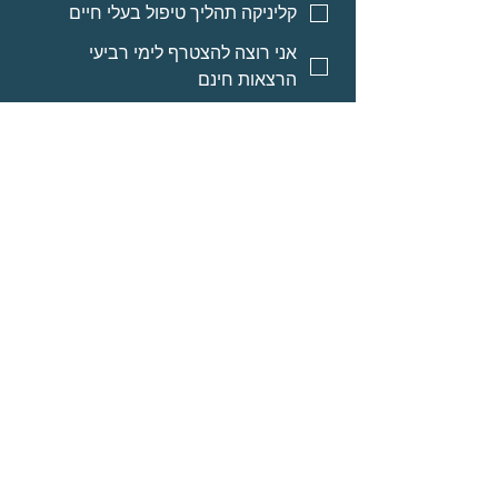
קליניקה תהליך טיפול בעלי חיים
אני רוצה להצטרף לימי רביעי
הרצאות חינם
אני רוצה אינפורמציה על מסלולי
לימוד לאנשי מקצוע
אני רוצה אינפורמציה על הרצאות
מוקלטות
שליחה
© Neomi David
מרחב בריאה בע״מ
אודות