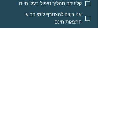
קליניקה תהליך טיפול בעלי חיים
אני רוצה להצטרף לימי רביעי
הרצאות חינם
אני רוצה אינפורמציה על מסלולי
לימוד לאנשי מקצוע
אני רוצה אינפורמציה על הרצאות
מוקלטות
שליחה
© Neomi David
מרחב בריאה בע״מ
אודות