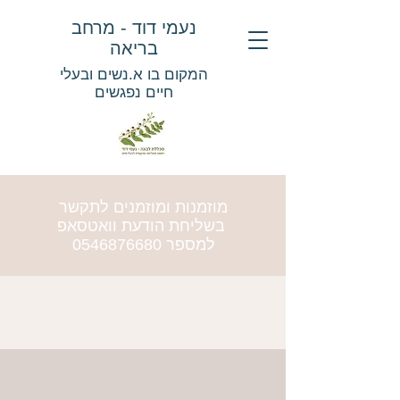
נעמי דוד - מרחב
בריאה
המקום בו א.נשים ובעלי
חיים נפגשים
מוזמנות ומוזמנים לתקשר
בשליחת הודעת וואטסאפ
למספר
0546876680