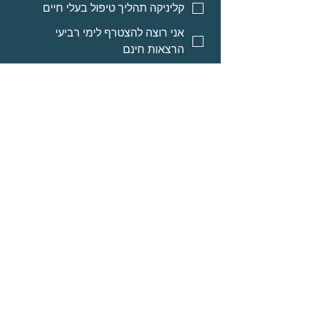
קליניקה תהליך טיפול בעלי חיים
אני רוצה להצטרף לימי רביעי
הרצאות חינם
אני רוצה אינפורמציה על מסלולי
לימוד לאנשי מקצוע
אני רוצה אינפורמציה על הרצאות
מוקלטות
שליחה
© Neomi David
מרחב בריאה בע״מ
אודות