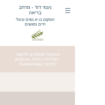
נעמי דוד - מרחב
בריאה
המקום בו א.נשים ובעלי
חיים נפגשים
מוזמנות ומוזמנים לתקשר
בשליחת הודעת וואטסאפ
למספר
0546876680