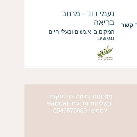
נעמי דוד - מרחב
בריאה
 קשר
המקום בו א.נשים ובעלי חיים
נפגשים
מוזמנות ומוזמנים לתקשר
More actions
בשליחת הודעת וואטסאפ
למספר 0546876680
Yaeli Cohen