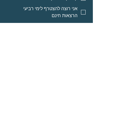
אני רוצה להצטרף לימי רביעי
הרצאות חינם
אני רוצה אינפורמציה על מסלולי
לימוד לאנשי מקצוע
אני רוצה אינפורמציה על הרצאות
מוקלטות
שליחה
© Neomi David
מרחב בריאה בע״מ
אודות
תוכניות