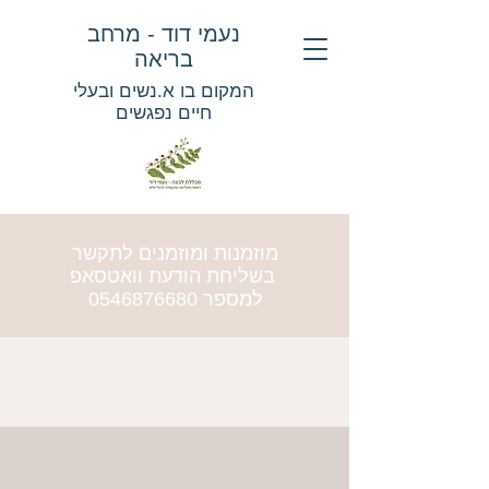
נעמי דוד - מרחב
בריאה
המקום בו א.נשים ובעלי
חיים נפגשים
מוזמנות ומוזמנים לתקשר
בשליחת הודעת וואטסאפ
למספר
0546876680