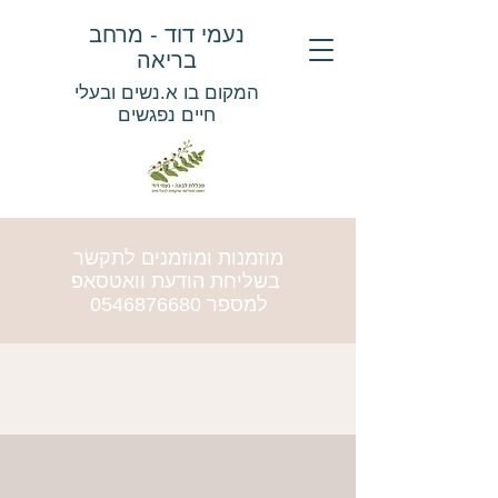
נעמי דוד - מרחב
בריאה
המקום בו א.נשים ובעלי
חיים נפגשים
מוזמנות ומוזמנים לתקשר
בשליחת הודעת וואטסאפ
למספר
0546876680