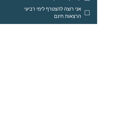
אני רוצה להצטרף לימי רביעי
הרצאות חינם
אני רוצה אינפורמציה על מסלולי
לימוד לאנשי מקצוע
אני רוצה אינפורמציה על הרצאות
מוקלטות
שליחה
© Neomi David
מרחב בריאה בע״מ
אודות
תוכניות