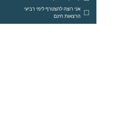
אני רוצה להצטרף לימי רביעי
הרצאות חינם
אני רוצה אינפורמציה על מסלולי
לימוד לאנשי מקצוע
אני רוצה אינפורמציה על הרצאות
מוקלטות
שליחה
© Neomi David
מרחב בריאה בע״מ
אודות
תוכניות