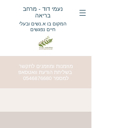
נעמי דוד - מרחב
בריאה
המקום בו א.נשים ובעלי
חיים נפגשים
מוזמנות ומוזמנים לתקשר
בשליחת הודעת וואטסאפ
למספר
0546876680