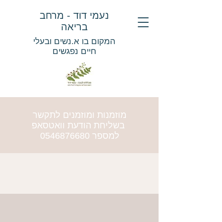
נעמי דוד - מרחב
בריאה
המקום בו א.נשים ובעלי
חיים נפגשים
מוזמנות ומוזמנים לתקשר
בשליחת הודעת וואטסאפ
למספר
0546876680