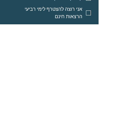
אני רוצה להצטרף לימי רביעי
הרצאות חינם
אני רוצה אינפורמציה על מסלולי
לימוד לאנשי מקצוע
אני רוצה אינפורמציה על הרצאות
מוקלטות
שליחה
© Neomi David
מרחב בריאה בע״מ
אודות
תוכניות