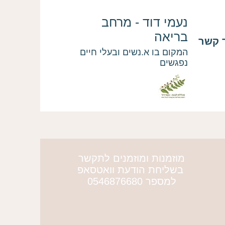
נעמי דוד - מרחב
בריאה
 קשר
המקום בו א.נשים ובעלי חיים
נפגשים
מוזמנות ומוזמנים לתקשר
More actions
בשליחת הודעת וואטסאפ
למספר 0546876680
כלבים באהבה מירב ציון