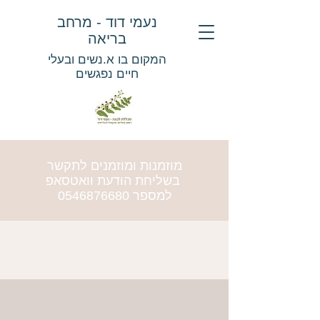
נעמי דוד - מרחב
בריאה
המקום בו א.נשים ובעלי
חיים נפגשים
מוזמנות ומוזמנים לתקשר
בשליחת הודעת וואטסאפ
למספר
0546876680