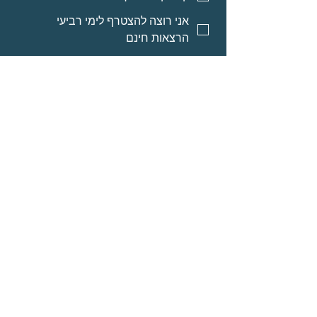
אני רוצה להצטרף לימי רביעי
הרצאות חינם
אני רוצה אינפורמציה על מסלולי
לימוד לאנשי מקצוע
אני רוצה אינפורמציה על הרצאות
מוקלטות
שליחה
© Neomi David
מרחב בריאה בע״מ
אודות
תוכניות