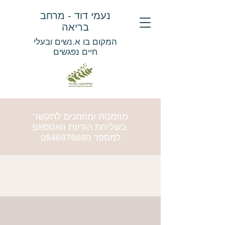
נעמי דוד - מרחב
בריאה
המקום בו א.נשים ובעלי
חיים נפגשים
מוזמנות ומוזמנים לתקשר
בשליחת הודעת וואטסאפ
למספר
0546876680