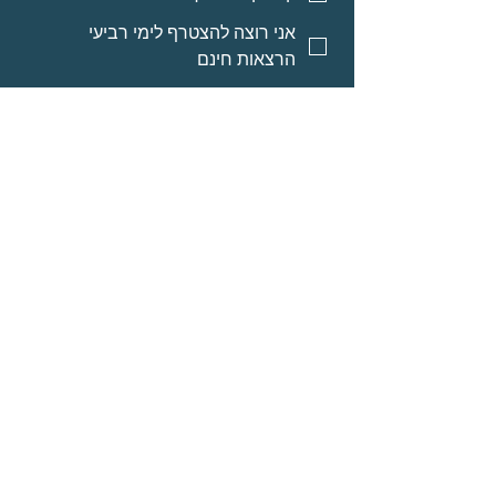
אני רוצה להצטרף לימי רביעי
הרצאות חינם
אני רוצה אינפורמציה על מסלולי
לימוד לאנשי מקצוע
אני רוצה אינפורמציה על הרצאות
מוקלטות
שליחה
© Neomi David
מרחב בריאה בע״מ
אודות
תוכניות