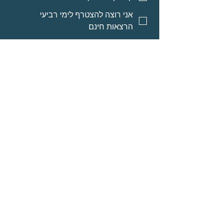
אני רוצה להצטרף לימי רביעי
הרצאות חינם
אני רוצה אינפורמציה על מסלולי
לימוד לאנשי מקצוע
אני רוצה אינפורמציה על הרצאות
מוקלטות
שליחה
© Neomi David
מרחב בריאה בע״מ
אודות
תוכניות