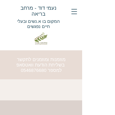
נעמי דוד - מרחב
בריאה
המקום בו א.נשים ובעלי
חיים נפגשים
מוזמנות ומוזמנים לתקשר
בשליחת הודעת וואטסאפ
למספר
0546876680