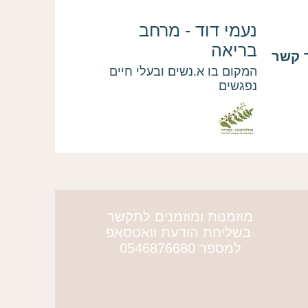
נעמי דוד - מרחב
בריאה
 קשר
המקום בו א.נשים ובעלי חיים
נפגשים
מוזמנות ומוזמנים לתקשר
More actions
בשליחת הודעת וואטסאפ
למספר 0546876680
דיה גולן