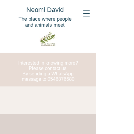
Neomi David
The place where people
and animals meet
Interested in knowing more?
Please contact us.
By sending a WhatsApp
message to
0546876680
More actions