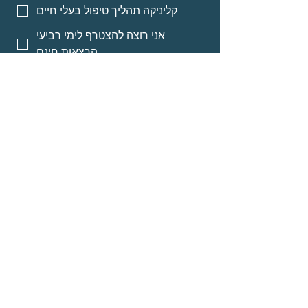
קליניקה תהליך טיפול בעלי חיים
אני רוצה להצטרף לימי רביעי
הרצאות חינם
אני רוצה אינפורמציה על מסלולי
לימוד לאנשי מקצוע
אני רוצה אינפורמציה על הרצאות
מוקלטות
שליחה
© Neomi David
about
Programs