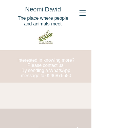
Neomi David
The place where people
and animals meet
Interested in knowing more?
Please contact us.
By sending a WhatsApp
message to
0546876680
More actions