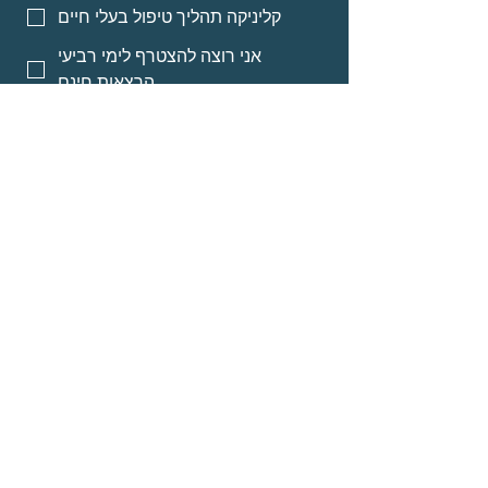
קליניקה תהליך טיפול בעלי חיים
אני רוצה להצטרף לימי רביעי
הרצאות חינם
אני רוצה אינפורמציה על מסלולי
לימוד לאנשי מקצוע
אני רוצה אינפורמציה על הרצאות
מוקלטות
שליחה
© Neomi David
about
Programs