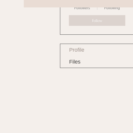
0
0
Followers
Following
Follow
Profile
Files