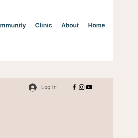
mmunity
Clinic
About
Home
Log In