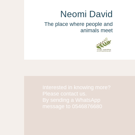
Neomi David
The place where people and
animals meet
Interested in knowing more?
More actions
Please contact us.
By sending a WhatsApp
message to 0546876680
Merav