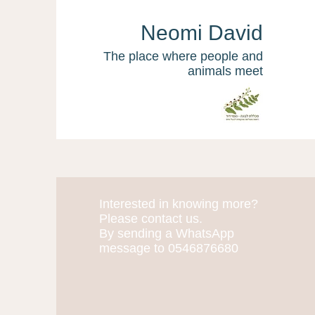
Neomi David
The place where people and
animals meet
Interested in knowing more?
More actions
Please contact us.
By sending a WhatsApp
message to 0546876680
Inbal Shapira