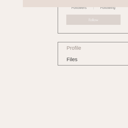
0
0
Followers
Following
Follow
Profile
Files