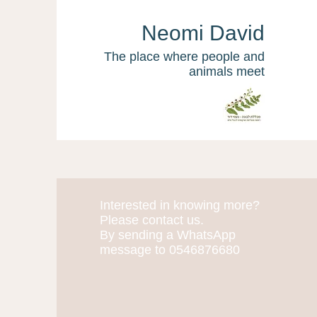
Neomi David
The place where people and
animals meet
Interested in knowing more?
More actions
Please contact us.
By sending a WhatsApp
message to 0546876680
Noa Simon-Blecher