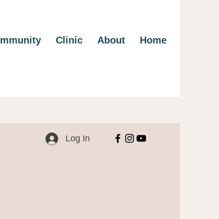
mmunity
Clinic
About
Home
Log In