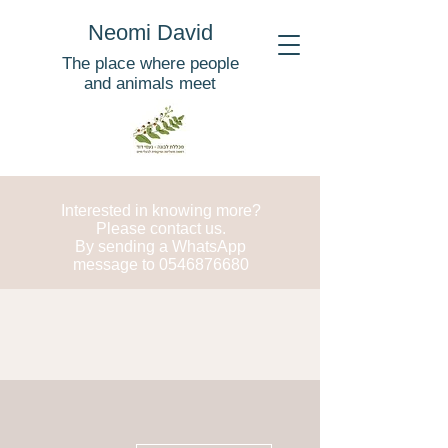
Neomi David
The place where people
and animals meet
Interested in knowing more?
Please contact us.
By sending a WhatsApp
message to
0546876680
More actions