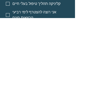
קליניקה תהליך טיפול בעלי חיים
אני רוצה להצטרף לימי רביעי
הרצאות חינם
אני רוצה אינפורמציה על מסלולי
לימוד לאנשי מקצוע
אני רוצה אינפורמציה על הרצאות
מוקלטות
שליחה
© Neomi David
about
Programs